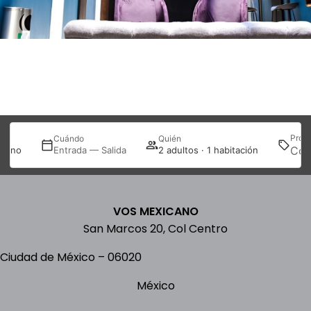
Prom
Cuándo
Quién
icano
Entrada — Salida
2 adultos · 1 habitación
VOS MEXICANO
San Marcos 20, Col Centro
Ciudad de México
–
06020
México