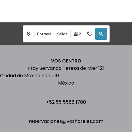
Entrada — Salida
2
VOS CENTRO
Fray Servando Teresa de Mier 121
Ciudad de México
–
06010
México
+52 55 5588 1700
reservaciones@voshoteles.com