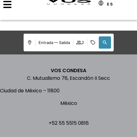
ES
Entrada — Salida
2
VOS CONDESA
C. Mutualismo 76, Escandón II Secc
Ciudad de México
–
11800
México
+52 55 5515 0816